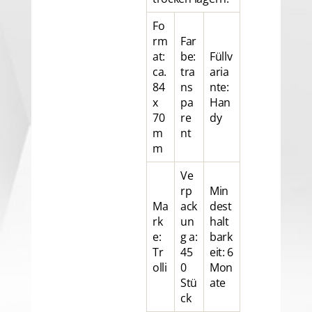
Fo
rm
Far
at:
be:
Füllv
ca.
tra
aria
84
ns
nte:
x
pa
Han
70
re
dy
m
nt
m
Ve
rp
Min
Ma
ack
dest
rk
un
halt
e:
g a:
bark
Tr
45
eit: 6
olli
0
Mon
Stü
ate
ck