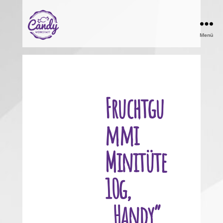
Menü
Candy
Werkstatt
Fruchtgu
mmi
Minitüte
10g,
„Handy“,