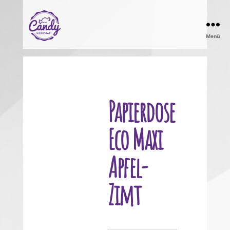
Menü
Candy
Werkstatt
Papierdose
Eco Maxi
Apfel-
Zimt