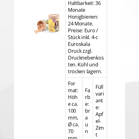
Haltbarkeit: 36
Monate
Honigbienen:
24 Monate.
Preise: Euro /
Stück inkl. 4-c
Euroskala
Druck zzgl.
Drucknebenkos
ten. Kühl und
trocken lagern.
For
Füll
mat:
Fa
vari
Höh
rb
ant
e ca.
e:
e:
100
br
Apf
mm,
a
el-
Ø ca.
u
Zim
70
n
t
mm