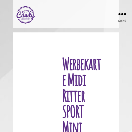
Menü
Candy
Werkstatt
Werbekart
e Midi
Ritter
SPORT
Mini