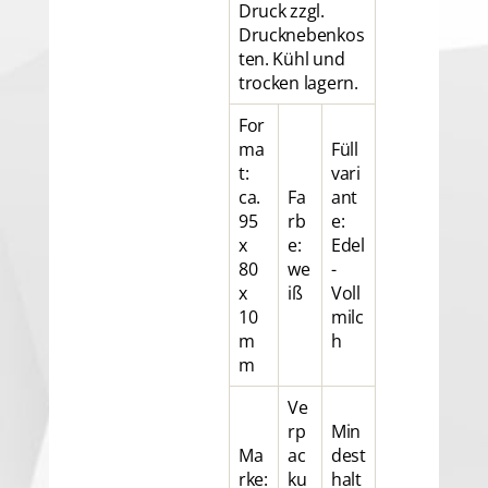
Druck zzgl.
Drucknebenkos
ten. Kühl und
trocken lagern.
For
ma
Füll
t:
vari
ca.
Fa
ant
95
rb
e:
x
e:
Edel
80
we
-
x
iß
Voll
10
milc
m
h
m
Ve
rp
Min
Ma
ac
dest
rke:
ku
halt